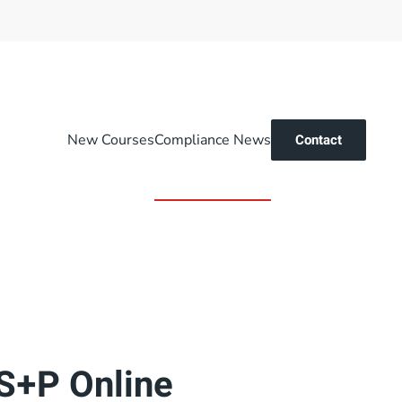
New Courses
Compliance News
Contact
 S+P Online