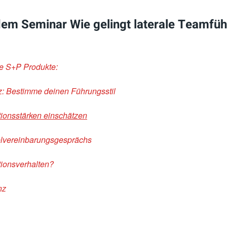
dem Seminar Wie gelingt laterale Teamfü
de S+P Produkte:
: Bestimme deinen Führungsstil
onsstärken einschätzen
ielvereinbarungsgesprächs
tionsverhalten?
nz