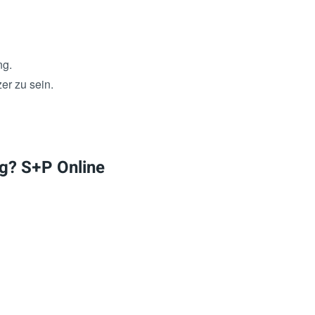
ng.
er zu sein.
ng? S+P Online