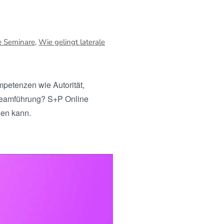
e Seminare
,
Wie gelingt laterale
petenzen wie Autorität,
e Teamführung? S+P Online
gen kann.