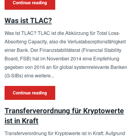
Continue reading
Was ist TLAC?
Was ist TLAC? TLAC ist die Abkürzung für Total Loss-
Absorbing Capacity, also die Verlustabsorptionsfähigkeit
einer Bank. Der Fi­nanz­sta­bi­li­täts­rat (Fi­nan­ci­al Sta­bi­li­ty
Board, FSB) hat im No­vem­ber 2014 eine Emp­feh­lung
gegeben von 2016 an für glo­bal sys­tem­re­le­van­te Ban­ken
(G-SIBs) eine wei­te­re...
Continue reading
Transferverordnung für Kryptowerte
ist in Kraft
Transferverordnung für Kryptowerte ist in Kraft: Aufgrund