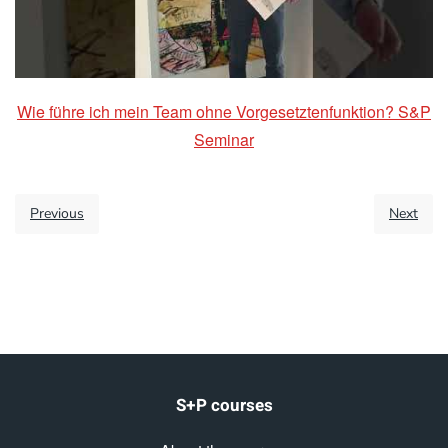
Wie führe ich mein Team ohne Vorgesetztenfunktion? S&P
Seminar
Previous
Next
S+P courses