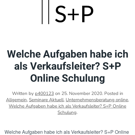
Skip
to
main
content
Welche Aufgaben habe ich
als Verkaufsleiter? S+P
Online Schulung
Written by
p400123
on
25. November 2020
. Posted in
Allgemein
,
Seminare Aktuell
,
Unternehmensberatung online
,
Welche Aufgaben habe ich als Verkaufsleiter? S+P Online
Schulung
.
Welche Aufgaben habe ich als Verkaufsleiter? S+P Online