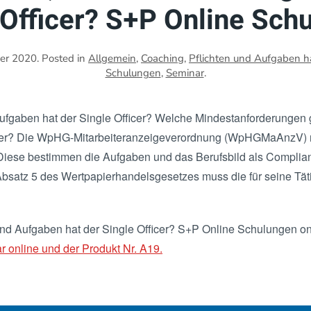
 Officer? S+P Online Sch
ber 2020
. Posted in
Allgemein
,
Coaching
,
Pflichten und Aufgaben ha
Schulungen
,
Seminar
.
ufgaben hat der Single Officer? Welche Mindestanforderungen 
icer? Die WpHG-Mitarbeiteranzeigeverordnung (WpHGMaAnzV) r
iese bestimmen die Aufgaben und das Berufsbild als Complian
Absatz 5 des Wertpapierhandelsgesetzes muss die für seine Tät
und Aufgaben hat der Single Officer? S+P Online Schulungen 
 online und der Produkt Nr. A19.