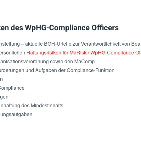
ten des WpHG-Compliance Officers
stellung – aktuelle BGH-Urteile zur Verantwortlichkeit von Bea
ersönlichen
Haftungsrisiken für MaRisk-/ WpHG-Compliance Off
rganisationsverordnung sowie den MaComp
forderungen und Aufgaben der Compliance-Funktion
en
Compliance
ngen
inhaltung des Mindestinhalts
igungsaufgaben