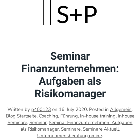
Skip
to
main
content
Seminar
Finanzunternehmen:
Aufgaben als
Risikomanager
Written by
p400123
on
16. July 2020
. Posted in
Allgemein
,
Blog Startseite
,
Coaching
,
Führung
,
In-house training
,
Inhouse
Seminare
,
Seminar
,
Seminar Finanzunternehmen: Aufgaben
als Risikomanager
,
Seminare
,
Seminare Aktuell
,
Unternehmensberatung online
.