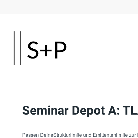
Skip
to
main
content
Seminar Depot A: T
Passen DeineStrukturlimite und Emittentenlimite zu