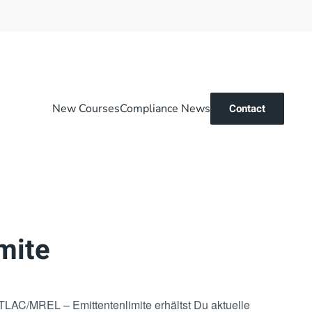
New Courses
Compliance News
Contact
mite
TLAC/MREL – Emittentenlimite erhältst Du aktuelle