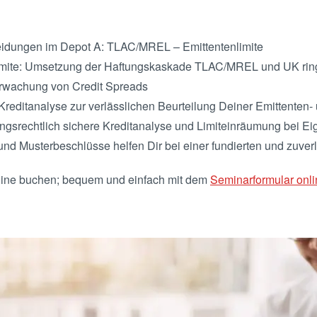
heidungen im Depot A: TLAC/MREL – Emittentenlimite
nlimite: Umsetzung der Haftungskaskade TLAC/MREL und UK rin
erwachung von Credit Spreads
editanalyse zur verlässlichen Beurteilung Deiner Emittenten- 
aftungsrechtlich sichere Kreditanalyse und Limiteinräumung bei E
nd Musterbeschlüsse helfen Dir bei einer fundierten und zuver
line buchen; bequem und einfach mit dem
Seminarformular onli