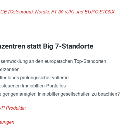
ECE (Osteuropa), Nordic, FT 30 (UK) und EURO STOXX.
zentren statt Big 7-Standorte
Preisentwicklung an den europäischen Top-Standorten
berzentren
lienfonds prüfungssicher votieren
steuerten Immobilien-Portfolios
 eigengemanagten Immobiliengesellschaften zu beachten?
+P Produkte:
idungen