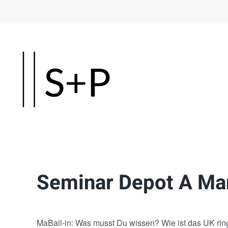
Skip
to
main
content
Seminar Depot A Ma
MaBail-in: Was musst Du wissen? Wie ist das UK rin