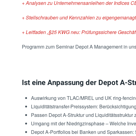
+ Analysen zu Unternehmensanleihen der Indices 
+ Stellschrauben und Kennzahlen zu eigengemanagt
+ Leitfaden „§25 KWG neu: Prüfungssichere Geschäft
Programm zum Seminar Depot A Management in unsi
Ist eine Anpassung der Depot A-St
Auswirkung von TLAC/MREL und UK ring-fencing:
Liquiditätstransfer-Preissystem: Berücksichtigun
Passen Depot A-Struktur und Liquiditätsstruktu
Umgang mit der Niedrigzinsphase – Welche Invest
Depot A-Portfolios bei Banken und Sparkassen: 