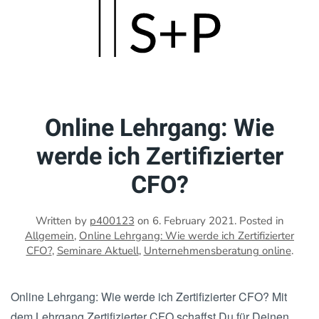
Skip
to
main
content
Online Lehrgang: Wie
werde ich Zertifizierter
CFO?
Written by
p400123
on
6. February 2021
. Posted in
Allgemein
,
Online Lehrgang: Wie werde ich Zertifizierter
CFO?
,
Seminare Aktuell
,
Unternehmensberatung online
.
Online Lehrgang: Wie werde ich Zertifizierter CFO? Mit
dem Lehrgang Zertifizierter CFO schaffst Du für Deinen