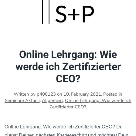
Skip
to
main
content
Online Lehrgang: Wie
werde ich Zertifizierter
CEO?
Written by
p400123
on
10. February 2021
. Posted in
Seminare Aktuell
,
Allgemein
,
Online Lehrgang: Wie werde ich
Zertifizierter CEO?
.
Online Lehrgang: Wie werde ich Zertifizierter CEO? Du
planst Deinen nächsten Karriereschritt und möchtest Dein