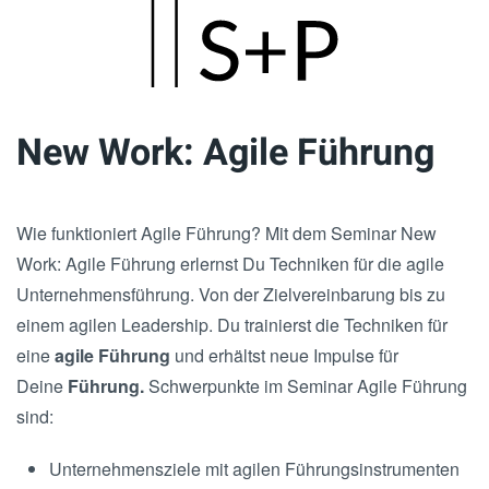
Skip
to
main
New Work: Agile Führung
content
Wie funktioniert Agile Führung? Mit dem Seminar New
Work: Agile Führung erlernst Du Techniken für die agile
Unternehmensführung. Von der Zielvereinbarung bis zu
einem agilen Leadership. Du trainierst die Techniken für
eine
agile Führung
und erhältst neue Impulse für
Deine
Führung.
Schwerpunkte im Seminar Agile Führung
sind:
Unternehmensziele mit agilen Führungsinstrumenten