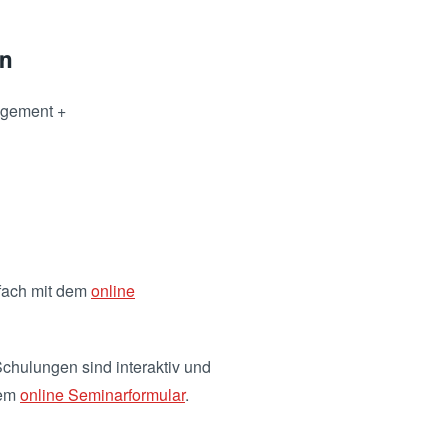
en
agement +
fach mit dem
online
chulungen sind interaktiv und
dem
online Seminarformular
.