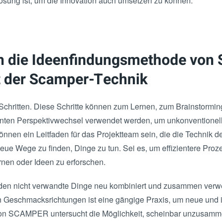
 Lösung ist, um die Innovation auch umsetzen zu können.
ch die Ideenfindungsmethode vo
t der Scamper-Technik
hritten. Diese Schritte können zum Lernen, zum Brainstormi
ten Perspektivwechsel verwendet werden, um unkonventionell
nnen ein Leitfaden für das Projektteam sein, die die Technik 
e Wege zu finden, Dinge zu tun. Sei es, um effizientere Proz
rnen oder Ideen zu erforschen.
en nicht verwandte Dinge neu kombiniert und zusammen verw
 Geschmacksrichtungen ist eine gängige Praxis, um neue und 
t von SCAMPER untersucht die Möglichkeit, scheinbar unzusa