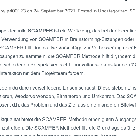
 by
p400123
on
24. September 2021
. Posted in
Uncategorized
,
SC
mper-Technik.
SCAMPER
ist ein Werkzeug, das bei der Ideenfi
 die Verwendung von SCAMPER in Brainstorming-Sitzungen oder
SCAMPER hilft, innovative Vorschläge zur Verbesserung oder 
lösungen zu sammeln. die SCAMPER Methode hilft dir, indem
rschiedenen Perspektiven stellt. Innovations-Teams können 7 
Interaktion mit dem Projektteam fördern.
dem du durch verschiedene Linsen schaust. Diese sieben Lins
izieren, Wiederverwenden, Eliminieren und Umkehren. Das S
sen, d.h. das Problem und das Ziel aus einem anderen Blickwi
uktqualität bietet die SCAMPER-Methode einen guten Ausgangs
nzutreiben. Die SCAMPER Methodehilft, die Grundlage dafür zu 