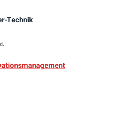
er-Technik
d.
vationsmanagement