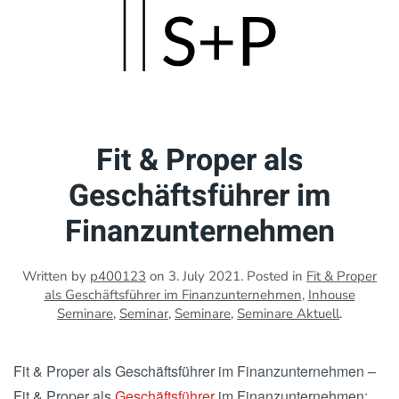
Skip
to
main
content
Fit & Proper als
Geschäftsführer im
Finanzunternehmen
Written by
p400123
on
3. July 2021
. Posted in
Fit & Proper
als Geschäftsführer im Finanzunternehmen
,
Inhouse
Seminare
,
Seminar
,
Seminare
,
Seminare Aktuell
.
Fit & Proper als Geschäftsführer im Finanzunternehmen –
Fit & Proper als
Geschäftsführer
im Finanzunternehmen: