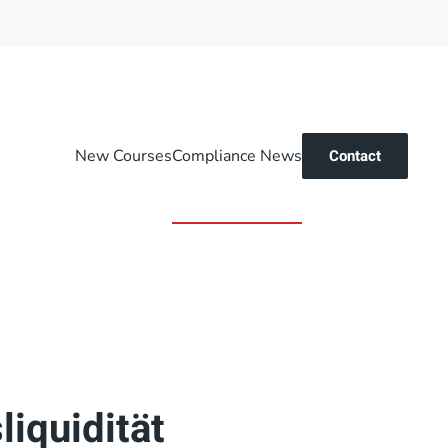
New Courses
Compliance News
Contact
iquidität