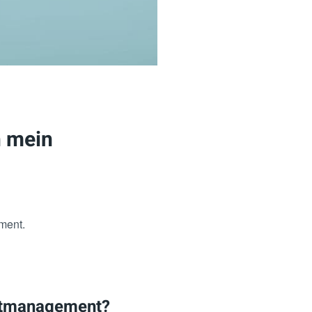
h mein
ment.
eitmanagement?