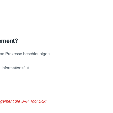
gement?
erne Prozesse beschleunigen
nformationsflut
agement die S+P Tool Box: