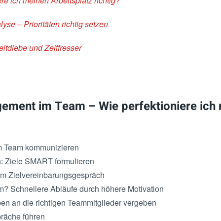
re ich meinen Arbeitsplatz richtig?
se – Prioritäten richtig setzen
Zeitdiebe und Zeitfresser
gement im Team – Wie perfektioniere ich
im Team kommunizieren
en: Ziele SMART formulieren
im Zielvereinbarungsgespräch
m? Schnellere Abläufe durch höhere Motivation
ben an die richtigen Teammitglieder vergeben
räche führen