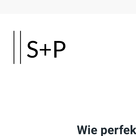
Skip
to
main
content
Wie perfek