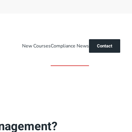
New Courses
Compliance News
Contact
management?