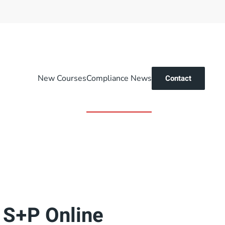
New Courses
Compliance News
Contact
? S+P Online