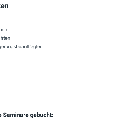
ten
aben
chten
gerungsbeauftragten
e Seminare gebucht: