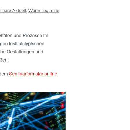
inare Aktuell
,
Wann liegt eine
vitäten und Prozesse im
en institutstypischen
liche Gestaltungen und
eßen.
t dem
Seminarformular online