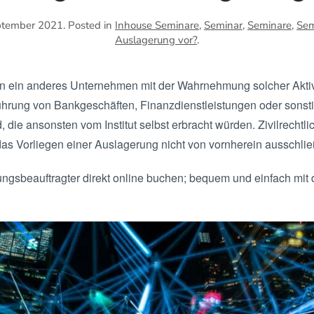
ptember 2021
. Posted in
Inhouse Seminare
,
Seminar
,
Seminare
,
Sem
Auslagerung vor?
.
nn ein anderes Unternehmen mit der Wahrnehmung solcher Akti
ung von Bankgeschäften, Finanzdienstleistungen oder sonstig
, die ansonsten vom Institut selbst erbracht würden. Zivilrecht
s Vorliegen einer Auslagerung nicht von vornherein ausschli
ngsbeauftragter direkt online buchen; bequem und einfach mi