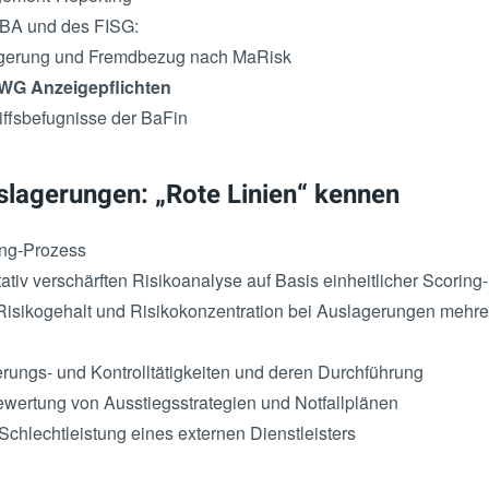
BA und des FISG:
gerung und Fremdbezug nach MaRisk
WG
Anzeigepflichten
ffsbefugnisse der BaFin
slagerungen: „Rote Linien“ kennen
ing-Prozess
ativ verschärften Risikoanalyse auf Basis einheitlicher Scoring-
isikogehalt und Risikokonzentration bei Auslagerungen mehrer
rungs- und Kontrolltätigkeiten und deren Durchführung
wertung von Ausstiegsstrategien und Notfallplänen
Schlechtleistung eines externen Dienstleisters