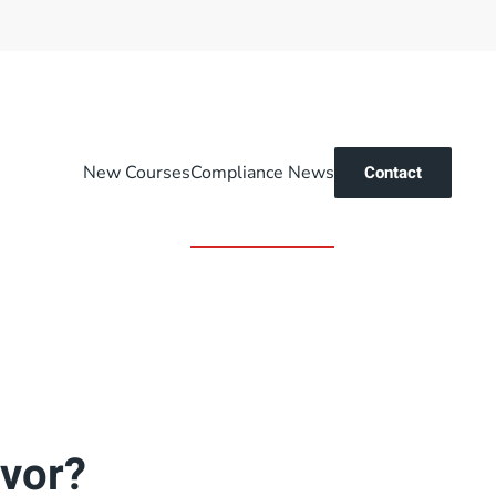
New Courses
Compliance News
Contact
 vor?