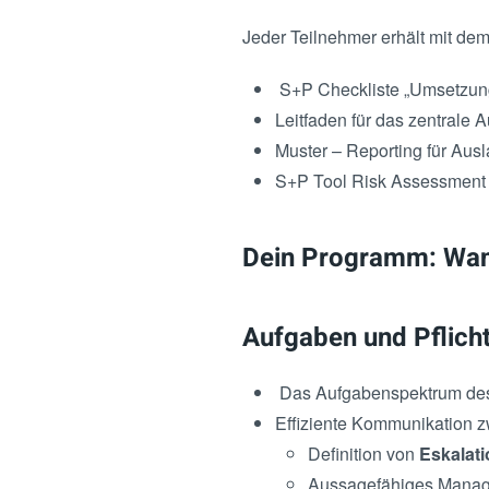
Jeder Teilnehmer erhält mit de
S+P Checkliste „Umsetzung
Leitfaden für das zentral
Muster – Reporting für Aus
S+P Tool Risk Assessment 
Dein Programm: Wann
Aufgaben und Pflich
Das Aufgabenspektrum des
Effiziente Kommunikation z
Definition von
Eskalat
Aussagefähiges Manag