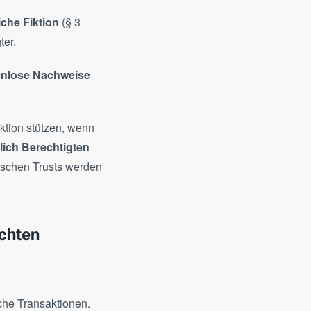
iche Fiktion
(§ 3
ter.
enlose Nachweise
iktion stützen, wenn
tlich Berechtigten
ischen Trusts werden
ichten
che Transaktionen.