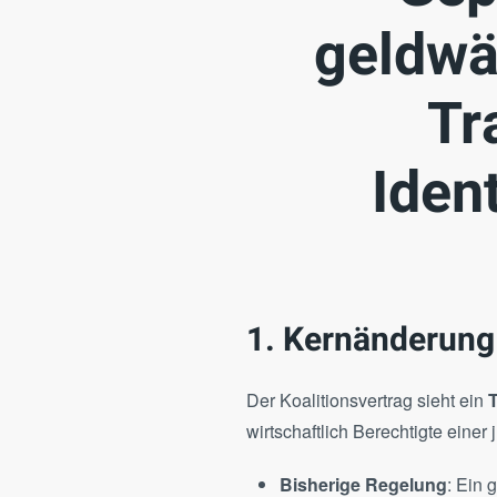
geldwä
Tr
Ident
1. Kernänderun
Der Koalitionsvertrag sieht ein
T
wirtschaftlich Berechtigte einer
Bisherige Regelung
: Ein 