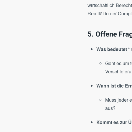
wirtschaftlich Berech
Realität in der Compl
5. Offene Fra
Was bedeutet “n
Geht es um t
Verschleier
Wann ist die E
Muss jeder e
aus?
Kommt es zur Ü