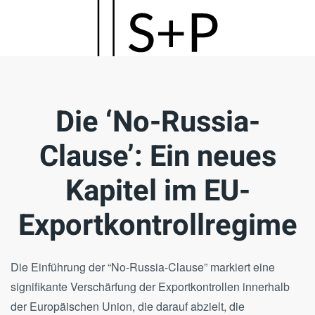
Skip
to
main
content
Die ‘No-Russia-
Clause’: Ein neues
Kapitel im EU-
Exportkontrollregime
Die Einführung der “No-Russia-Clause” markiert eine
signifikante Verschärfung der Exportkontrollen innerhalb
der Europäischen Union, die darauf abzielt, die