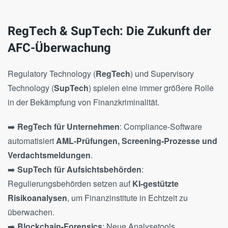
RegTech & SupTech: Die Zukunft der
AFC-Überwachung
Regulatory Technology (
RegTech
) und Supervisory
Technology (
SupTech
) spielen eine immer größere Rolle
in der Bekämpfung von Finanzkriminalität.
➡️
RegTech für Unternehmen
: Compliance-Software
automatisiert
AML-Prüfungen, Screening-Prozesse und
Verdachtsmeldungen
.
➡️
SupTech für Aufsichtsbehörden
:
Regulierungsbehörden setzen auf
KI-gestützte
Risikoanalysen
, um Finanzinstitute in Echtzeit zu
überwachen.
➡️
Blockchain-Forensics
: Neue Analysetools