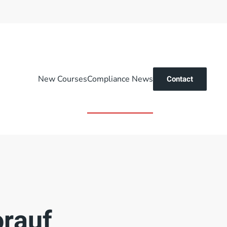
New Courses
Compliance News
Contact
orauf