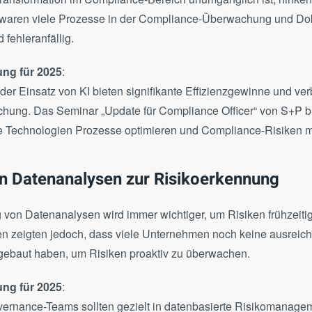
4 waren viele Prozesse in der Compliance-Überwachung und D
 fehleranfällig.
ng für 2025
:
der Einsatz von KI bieten signifikante Effizienzgewinne und ve
chung. Das
Seminar „Update für Compliance Officer“
von S+P bi
ale Technologien Prozesse optimieren und Compliance-Risiken 
n Datenanalysen zur Risikoerkennung
 von Datenanalysen wird immer wichtiger, um Risiken frühzeitig 
en zeigten jedoch, dass viele Unternehmen noch keine ausreic
ebaut haben, um Risiken proaktiv zu überwachen.
ng für 2025
:
ernance-Teams sollten gezielt in datenbasierte Risikomanage