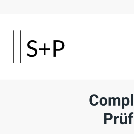
Skip
to
main
content
Compl
Prüf