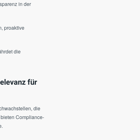
nsparenz in der
, proaktive
hrdet die
elevanz für
hwachstellen, die
 bieten Compliance-
e.