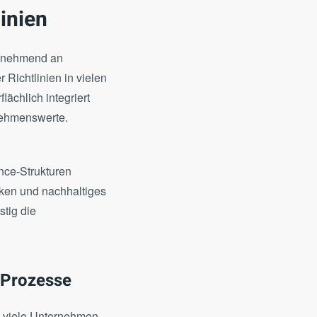
inien
zunehmend an
 Richtlinien in vielen
ächlich integriert
nehmenswerte.
nce-Strukturen
iken und nachhaltiges
stig die
-Prozesse
n viele Unternehmen