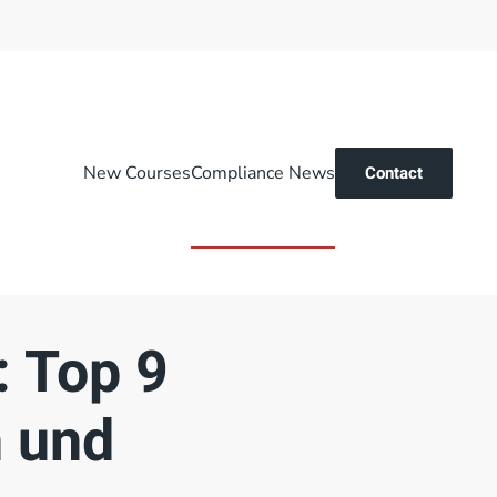
New Courses
Compliance News
Contact
 Top 9
n und