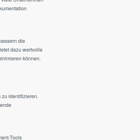
okumentation
rbessern die
etet dazu wertvolle
minimieren können.
zu identifizieren.
hende
ment-Tools