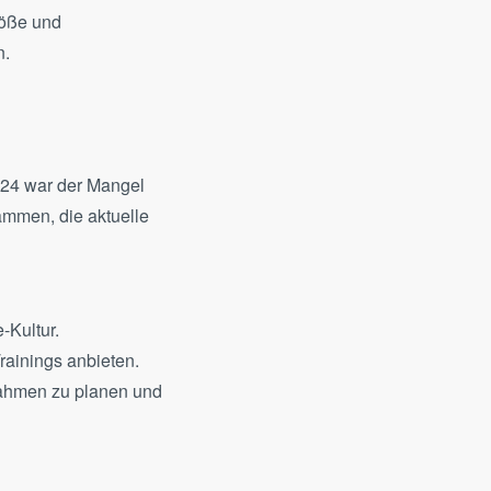
töße und
n.
024 war der Mangel
ammen, die aktuelle
-Kultur.
rainings anbieten.
nahmen zu planen und