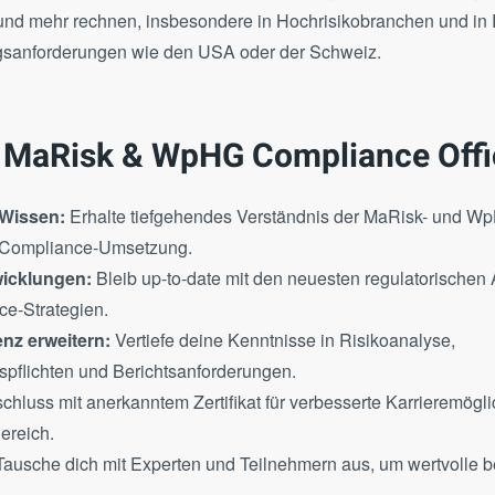
und mehr rechnen, insbesondere in Hochrisikobranchen und in
gsanforderungen wie den USA oder der Schweiz.
 MaRisk & WpHG Compliance Offi
 Wissen:
Erhalte tiefgehendes Verständnis der MaRisk- und W
e Compliance-Umsetzung.
wicklungen:
Bleib up-to-date mit den neuesten regulatorischen
e-Strategien.
z erweitern:
Vertiefe deine Kenntnisse in Risikoanalyse,
flichten und Berichtsanforderungen.
hluss mit anerkanntem Zertifikat für verbesserte Karrieremögli
ereich.
ausche dich mit Experten und Teilnehmern aus, um wertvolle b