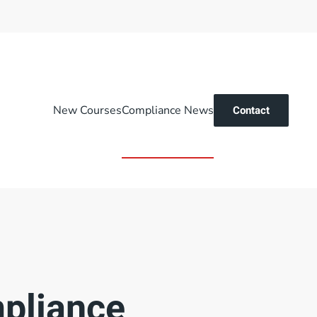
New Courses
Compliance News
Contact
mpliance