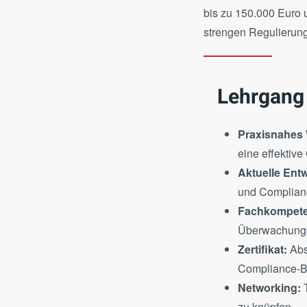
bis zu 150.000 Euro 
strengen Regulierun
Lehrgang
Praxisnahes
eine effektiv
Aktuelle Ent
und Complianc
Fachkompeten
Überwachungsp
Zertifikat:
Absc
Compliance-B
Networking:
T
zu knüpfen.