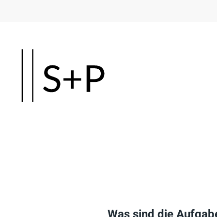
Skip
to
main
content
Was sind die Aufgab